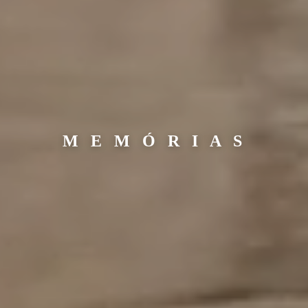
M E M Ó R I A S