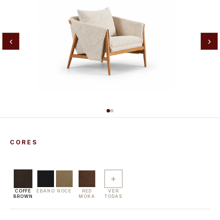
‹
›
CORES
+
COFFE
ÉBANO
NOCE
RED
VER
BROWN
MOKA
TODAS